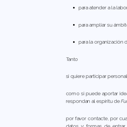
para atender a la lab
para ampliar su ámbit
para la organización 
Tanto
si quiere participar person
como si puede aportar ide
respondan al espíritu de
Fu
por favor contacte, por cu
datos y formas de entrar 