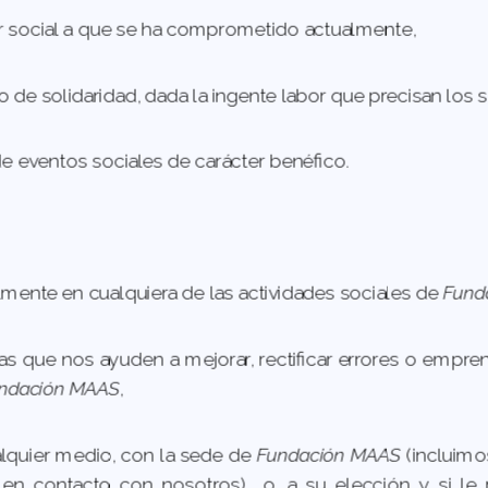
or social a que se ha comprometido actualmente,
o de solidaridad, dada la ingente labor que precisan los 
de eventos sociales de carácter benéfico.
almente en cualquiera de las actividades sociales de
Fund
as que nos ayuden a mejorar, rectificar errores o empr
ndación MAAS
,
alquier medio, con la sede de
Fundación MAAS
(incluim
en contacto con nosotros) o, a su elección y si le re