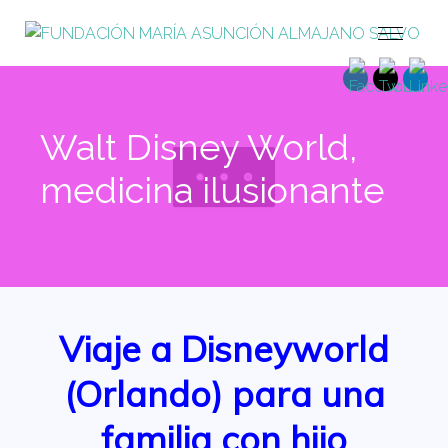
Walt Disney World,
medicina ilusionante
Viaje a Disneyworld
(Orlando) para una
familia con hijo