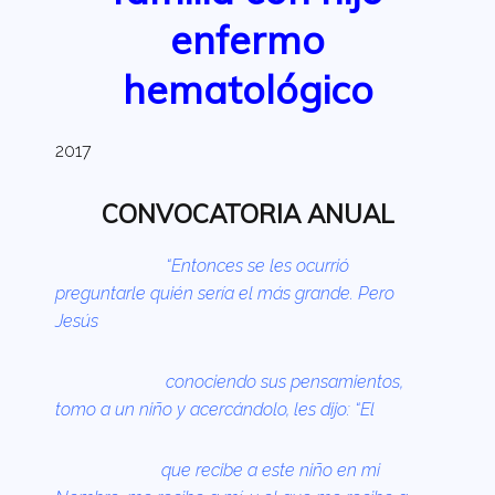
enfermo
hematológico
2017
CONVOCATORIA ANUAL
“Entonces se les ocurrió
preguntarle quién sería el más grande. Pero
Jesús
conociendo sus pensamientos,
tomo a un niño y acercándolo, les dijo: “El
que recibe a este niño en mi