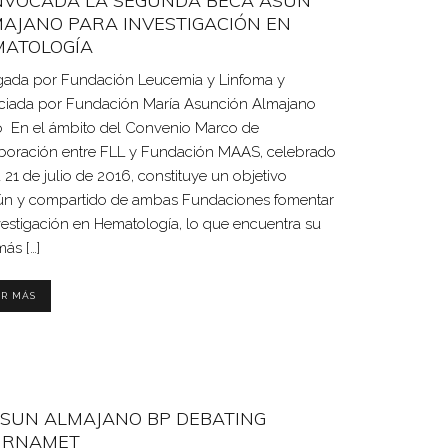
VOCADA LA SEGUNDA BECA ASUN
AJANO PARA INVESTIGACIÓN EN
ATOLOGÍA
gada por Fundación Leucemia y Linfoma y
nciada por Fundación María Asunción Almajano
o En el ámbito del Convenio Marco de
boración entre FLL y Fundación MAAS, celebrado
a 21 de julio de 2016, constituye un objetivo
n y compartido de ambas Fundaciones fomentar
vestigación en Hematología, lo que encuentra su
más […]
ER MÁS
ASUN ALMAJANO BP DEBATING
URNAMET