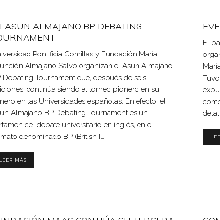
II ASUN ALMAJANO BP DEBATING
EVE
OURNAMENT
El p
iversidad Pontificia Comillas y Fundación María
organ
unción Almajano Salvo organizan el Asun Almajano
Marí
 Debating Tournament que, después de seis
Tuvo
iciones, continúa siendo el torneo pionero en su
expue
nero en las Universidades españolas. En efecto, el
como 
un Almajano BP Debating Tournament es un
detal
rtamen de debate universitario en inglés, en el
rmato denominado BP (British […]
LE
LEER MÁS