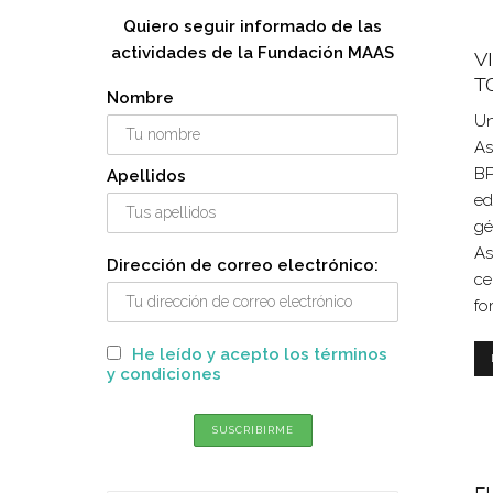
Quiero seguir informado de las
actividades de la Fundación MAAS
V
T
Nombre
Un
As
BP
Apellidos
ed
gé
As
Dirección de correo electrónico:
ce
fo
He leído y acepto los términos
y condiciones