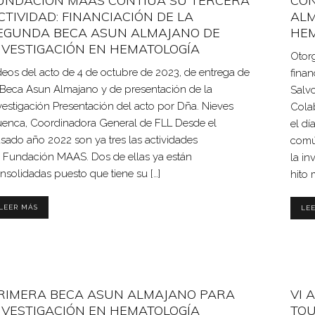
UNDACIÓN MAAS CONTIÚA SU TERCERA
CON
CTIVIDAD: FINANCIACIÓN DE LA
ALM
EGUNDA BECA ASUN ALMAJANO DE
HEM
NVESTIGACIÓN EN HEMATOLOGÍA
Otor
deos del acto de 4 de octubre de 2023, de entrega de
fina
 Beca Asun Almajano y de presentación de la
Salv
vestigación Presentación del acto por Dña. Nieves
Cola
enca, Coordinadora General de FLL Desde el
el dí
sado año 2022 son ya tres las actividades
comú
 Fundación MAAS. Dos de ellas ya están
la in
nsolidadas puesto que tiene su […]
hito 
LEER MÁS
LE
RIMERA BECA ASUN ALMAJANO PARA
VI 
NVESTIGACIÓN EN HEMATOLOGÍA
TO