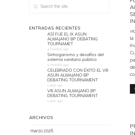
F
A
S
I
ENTRADAS RECIENTES
vi
ASÍ FUE EL IX ASUN
la
ALMAJANO BP DEBATING
TOURNAMET
In
4 months ago
Cu
Sinhogarismo y desafíos del
sistema sanitario público
pa
5 months ago
de
CELEBRADO CON ÉXITO EL VIII
co
ASUN ALMAJANO BP
DEBATING TOURNAMENT
1 year ago
VIII ASUN ALMAJANO BP
DEBATING TOURNAMENT
1 year ago
ARCHIVOS
P
marzo 2026
I