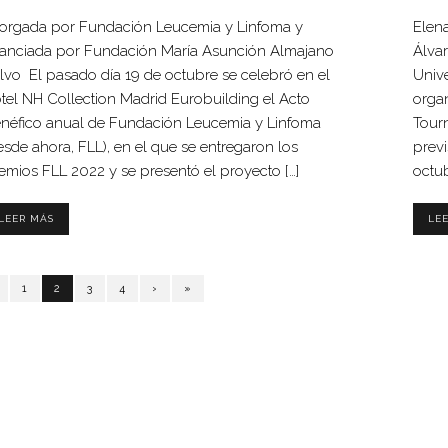
orgada por Fundación Leucemia y Linfoma y
Elen
nanciada por Fundación María Asunción Almajano
Álvar
lvo El pasado día 19 de octubre se celebró en el
Univ
tel NH Collection Madrid Eurobuilding el Acto
orga
néfico anual de Fundación Leucemia y Linfoma
Tour
esde ahora, FLL), en el que se entregaron los
previ
emios FLL 2022 y se presentó el proyecto […]
octub
LEER MÁS
LE
1
2
3
4
›
»